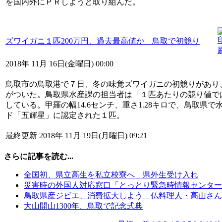
を国内外にＰＲしようと取り組んだ。
ズワイガニ１匹200万円、過去最高値か 鳥取で初競り
2018年 11月 16日(金曜日) 00:00
鳥取市の鳥取港で７日、冬の味覚ズワイガニの初競りがあり、
がついた。鳥取県水産課の担当者は「１匹あたりの競り値で
している。甲羅の幅14.6センチ、重さ1.28キロで、鳥取県
ド「五輝星」に認定された１匹。
最終更新 2018年 11月 19日(月曜日) 09:21
さらに記事を読む...
全国初、県立高生を私立校寮へ 県外生受け入れ
災害時の外国人対応窓口「とっとり緊急時情報センタ
鳥取県産ジビエ、消費拡大しよう 仏料理人・高山さん
大山開山1300年、鳥取で記念式典