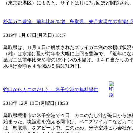
（東京都港区）によると、サイトは月に7万回ほど閲覧され
松葉ガニ豊漁、前年比66％増 鳥取県、先月末現在の水揚げ
2019年 1月 07日(月曜日) 18:17
鳥取県は、11月６日に解禁されたズワイガニ漁の水揚げ状
（雄）は水揚げ量が前年を大幅に上回る豊漁で、「近年にな
葉ガニは前年比66％増の199トンの水揚げ。１キロ当たりの平
水揚げ金額も４％減の５億5171万円。
蛇口からカニのだし汁 米子空港で無料提供
2018年 12月 10日(月曜日) 18:23
鳥取県境港市の米子空港で４日、カニのだし汁が蛇口から無
始まった。境漁港を抱える同市は、ベニズワイガニなどカニ
は「蟹取県」をアピール中。このため、米子空港ビル会社が