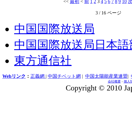
<<
最初
<
前
1
2
3
4
5
6
7
8
9
10
3 / 16 ページ
中国国際放送局
中国国際放送局日本語
東方通信社
Webリンク
：
正義網
|
中国チベット網
|
中国太陽能産業連盟
|
会社概要
-
個人
Copyright © 2010 Jap