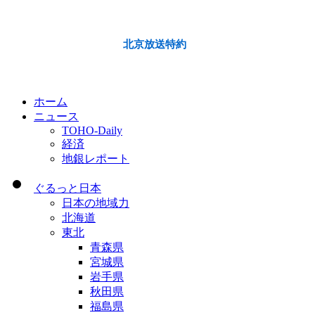
北京放送特約
ホーム
ニュース
TOHO-Daily
経済
地銀レポート
ぐるっと日本
日本の地域力
北海道
東北
青森県
宮城県
岩手県
秋田県
福島県