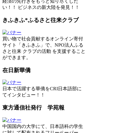
経済の先行きをもっと知り尽くした
い！！ ビジネスの新大陸を発見！！
きふきふ*ふるさと往来クラブ
買い物で社会貢献するオンライン寄付
サイト「きふきふ」で、NPO法人ふる
さと往来 クラブの活動 を支援すること
ができます。
在日新華僑
日本で活躍する華僑をCRI日本語部に
てインタビュー！！
東方通信社発行 学苑報
中国国内の大学にて、日本語科の学生
に対して配布されるフリーペーパー