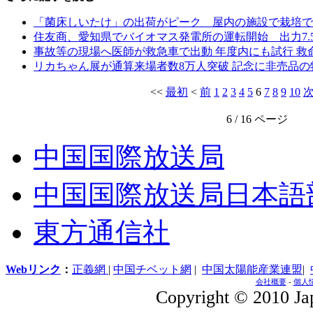
「菌床しいたけ」の出荷がピーク 屋内の施設で栽
住友商、愛知県でバイオマス発電所の運転開始 出力7.
事故等の現場へ医師が救急車で出動 年度内にも試行 救
リカちゃん展が通算来場者数8万人突破 記念に非売品
<<
最初
<
前
1
2
3
4
5
6
7
8
9
10
6 / 16 ページ
中国国際放送局
中国国際放送局日本語
東方通信社
Webリンク
：
正義網
|
中国チベット網
|
中国太陽能産業連盟
|
会社概要
-
個人
Copyright © 2010 Jap