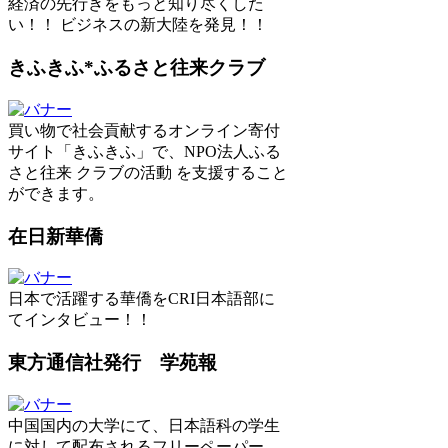
経済の先行きをもっと知り尽くした
い！！ ビジネスの新大陸を発見！！
きふきふ*ふるさと往来クラブ
買い物で社会貢献するオンライン寄付
サイト「きふきふ」で、NPO法人ふる
さと往来 クラブの活動 を支援すること
ができます。
在日新華僑
日本で活躍する華僑をCRI日本語部に
てインタビュー！！
東方通信社発行 学苑報
中国国内の大学にて、日本語科の学生
に対して配布されるフリーペーパー