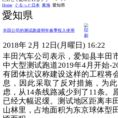
Home
ぐるっと日本
東海
愛知県
愛知県
丰田公司的测试跑道明年春季投入使用
2018年 2月 12日(月曜日) 16:22
丰田汽车公司表示，爱知县丰田
中大型测试跑道2019年4月开始-
有团体抗议称建设这样的工程将
息，因此采取了反对措施，为此
虑，从14条线路减少到了11条。原
已经大幅迟缓。测试地区距离丰田
山林里，占地面积为东京球体型田径