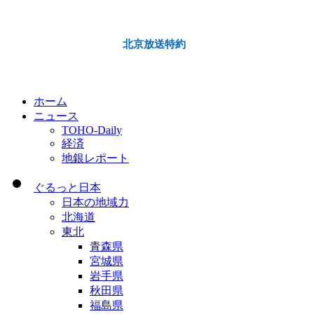
北京放送特約
ホーム
ニュース
TOHO-Daily
経済
地銀レポート
ぐるっと日本
日本の地域力
北海道
東北
青森県
宮城県
岩手県
秋田県
福島県