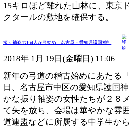
15キロほど離れた山林に、東京ドー
クタールの敷地を確保する。
振り袖姿の164人が弓始め 名古屋・愛知県護国神社
2018年 1月 19日(金曜日) 11:06
新年の弓道の稽古始めにあたる
日、名古屋市中区の愛知県護国
かな振り袖姿の女性たちが２８
て矢を放ち、会場は華やかな雰
道連盟などに所属する中学生から