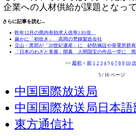
企業への人材供給が課題となっ
さらに記事を読む...
昨年12月の県内有効求人倍率1.81倍
厳かに「初吹き」 高岡の梵鐘製造会社
立山・黒部が「20世紀遺産」に 砂防施設や発電所群
「日本のわざと美展」開幕 人間国宝の作品一堂に 県
<<
最初
<
前
1
2
3
4
5
6
7
8
9
10
5 / 16 ページ
中国国際放送局
中国国際放送局日本語
東方通信社