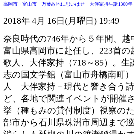
高岡市・富山市 万葉故地に思いはせ 大伴家持生誕1300
2018年 4月 16日(月曜日) 19:49
奈良時代の746年から５年間、
富山県高岡市に赴任し、223首
歌人、大伴家持（718～85）。生
志の国文学館（富山市舟橋南町）
人 大伴家持－現代と響き合う
ど、各地で関連イベントが開催
挙（種もみの貸付制度）視察の
部市から石川県珠洲市周辺まで