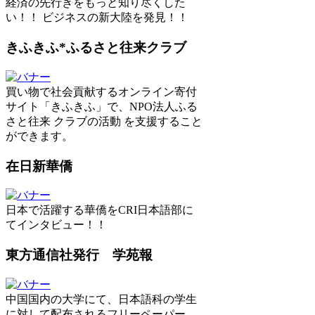
経済の先行きをもっと知り尽くした
い！！ ビジネスの新大陸を発見！！
きふきふ*ふるさと往来クラブ
買い物で社会貢献するオンライン寄付
サイト「きふきふ」で、NPO法人ふる
さと往来 クラブの活動 を支援すること
ができます。
在日新華僑
日本で活躍する華僑をCRI日本語部に
てインタビュー！！
東方通信社発行 学苑報
中国国内の大学にて、日本語科の学生
に対して配布されるフリーペーパー