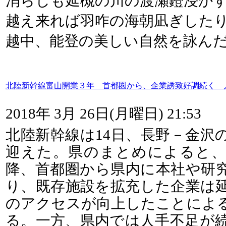
消らしも延槻の川の渡瀬鐙浸か
越え来れば羽咋の海朝凪ぎした
越中、能登の美しい自然を詠ん
北陸新幹線富山開業３年 首都圏から、企業誘致好調続く 
2018年 3月 26日(月曜日) 21:53
北陸新幹線は14日、長野－金沢
迎えた。県のまとめによると、2
降、首都圏から県内に本社や研
り、既存施設を拡充した企業は延
のアクセスが向上したことによ
る。一方、県内では人手不足が