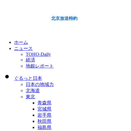
北京放送特約
ホーム
ニュース
TOHO-Daily
経済
地銀レポート
ぐるっと日本
日本の地域力
北海道
東北
青森県
宮城県
岩手県
秋田県
福島県