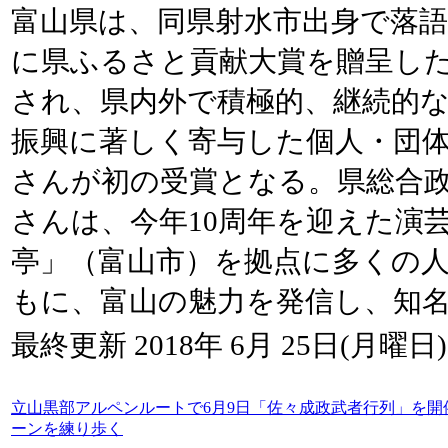
富山県は、同県射水市出身で落
に県ふるさと貢献大賞を贈呈し
され、県内外で積極的、継続的
振興に著しく寄与した個人・団
さんが初の受賞となる。県総合
さんは、今年10周年を迎えた演
亭」（富山市）を拠点に多くの
もに、富山の魅力を発信し、知
最終更新 2018年 6月 25日(月曜日) 
立山黒部アルペンルートで6月9日「佐々成政武者行列」を
ーンを練り歩く