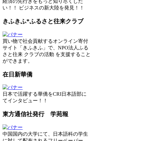
経済の先行きをもっと知り尽くした
い！！ ビジネスの新大陸を発見！！
きふきふ*ふるさと往来クラブ
買い物で社会貢献するオンライン寄付
サイト「きふきふ」で、NPO法人ふる
さと往来 クラブの活動 を支援すること
ができます。
在日新華僑
日本で活躍する華僑をCRI日本語部に
てインタビュー！！
東方通信社発行 学苑報
中国国内の大学にて、日本語科の学生
に対して配布されるフリーペーパー