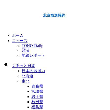
北京放送特約
ホーム
ニュース
TOHO-Daily
経済
地銀レポート
ぐるっと日本
日本の地域力
北海道
東北
青森県
宮城県
岩手県
秋田県
福島県