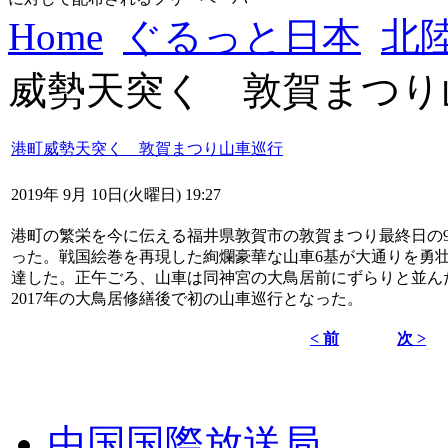
Home
ぐるっと日本
北
威勢天突く 敦賀まつり
港町威勢天突く 敦賀まつり山車巡行
2019年 9月 10日(火曜日) 19:27
港町の繁栄を今に伝える福井県敦賀市の敦賀まつり最終日の
った。戦国絵巻を再現した絢爛豪華な山車6基が大通りを勇
達した。正午ごろ、山車は同神宮の大鳥居前にずらりと並ん
2017年の大鳥居修繕後で初の山車巡行となった。
< 前
次 >
中国国際放送局