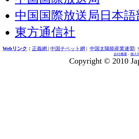
中国国際放送局日本語
東方通信社
Webリンク
：
正義網
|
中国チベット網
|
中国太陽能産業連盟
|
会社概要
-
個人
Copyright © 2010 Jap