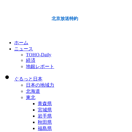
北京放送特約
ホーム
ニュース
TOHO-Daily
経済
地銀レポート
ぐるっと日本
日本の地域力
北海道
東北
青森県
宮城県
岩手県
秋田県
福島県