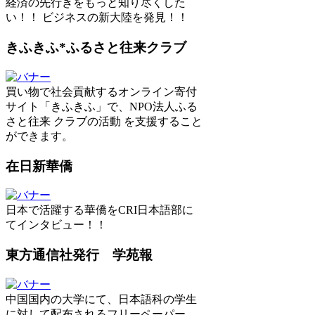
経済の先行きをもっと知り尽くした
い！！ ビジネスの新大陸を発見！！
きふきふ*ふるさと往来クラブ
買い物で社会貢献するオンライン寄付
サイト「きふきふ」で、NPO法人ふる
さと往来 クラブの活動 を支援すること
ができます。
在日新華僑
日本で活躍する華僑をCRI日本語部に
てインタビュー！！
東方通信社発行 学苑報
中国国内の大学にて、日本語科の学生
に対して配布されるフリーペーパー