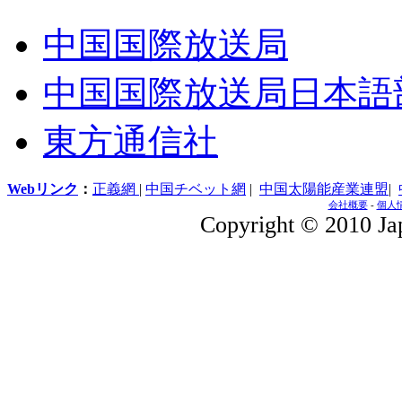
中国国際放送局
中国国際放送局日本語
東方通信社
Webリンク
：
正義網
|
中国チベット網
|
中国太陽能産業連盟
|
会社概要
-
個人
Copyright © 2010 Jap