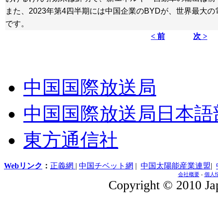
また、2023年第4四半期には中国企業のBYDが、世界最大
です。
< 前
次 >
中国国際放送局
中国国際放送局日本語
東方通信社
Webリンク
：
正義網
|
中国チベット網
|
中国太陽能産業連盟
|
会社概要
-
個人
Copyright © 2010 Jap