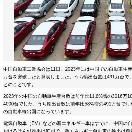
中国自動車工業協会は11日、2023年には中国での自動車生
万台を突破したと発表しました。うち輸出台数は491万台で
とのことです。
2023年の中国の自動車生産台数は前年比11.6%増の3016万1
4000台でした。うち輸出台数は前年比58%増の491万台でし
の自動車輸出国になっています。
電気自動車（EV）などの新エネルギー車はすでに、中国の
おけるけん引効果は鮮明で、新エネルギー自動車の輸出は前年比7