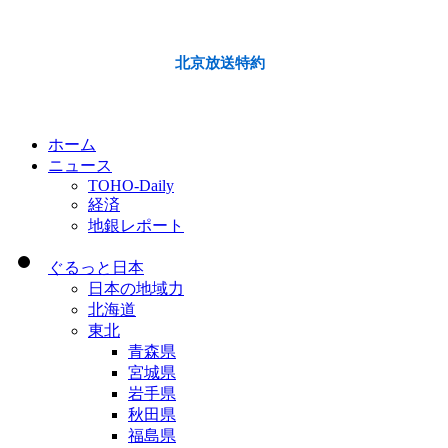
北京放送特約
ホーム
ニュース
TOHO-Daily
経済
地銀レポート
ぐるっと日本
日本の地域力
北海道
東北
青森県
宮城県
岩手県
秋田県
福島県