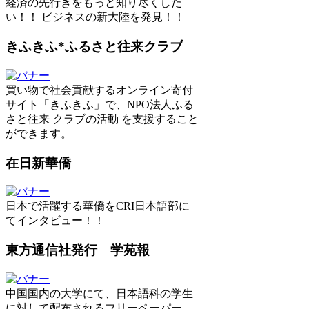
経済の先行きをもっと知り尽くした
い！！ ビジネスの新大陸を発見！！
きふきふ*ふるさと往来クラブ
買い物で社会貢献するオンライン寄付
サイト「きふきふ」で、NPO法人ふる
さと往来 クラブの活動 を支援すること
ができます。
在日新華僑
日本で活躍する華僑をCRI日本語部に
てインタビュー！！
東方通信社発行 学苑報
中国国内の大学にて、日本語科の学生
に対して配布されるフリーペーパー