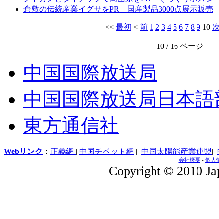
倉敷の伝統産業イグサをPR 国産製品3000点展示販売
<<
最初
<
前
1
2
3
4
5
6
7
8
9
10
10 / 16 ページ
中国国際放送局
中国国際放送局日本語
東方通信社
Webリンク
：
正義網
|
中国チベット網
|
中国太陽能産業連盟
|
会社概要
-
個人
Copyright © 2010 Jap