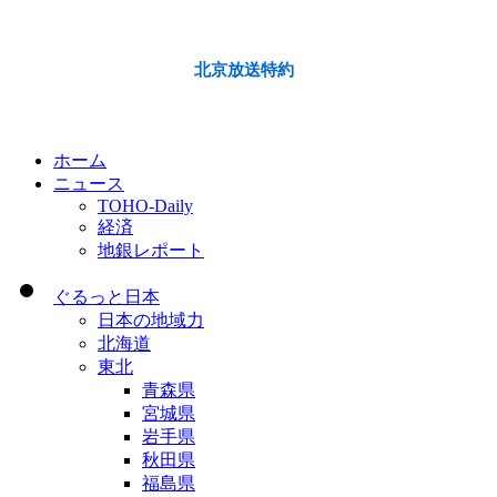
北京放送特約
ホーム
ニュース
TOHO-Daily
経済
地銀レポート
ぐるっと日本
日本の地域力
北海道
東北
青森県
宮城県
岩手県
秋田県
福島県