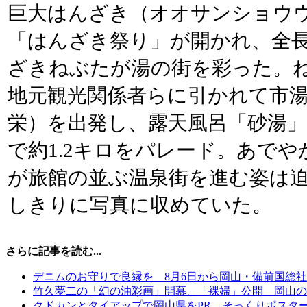
巨大はんざき（オオサンショウ
「はんざき祭り」が開かれ、全長
ざきねぶたが湯の街を彩った。ね
地元観光関係者らに引かれて市
栄）を出発し、露天風呂「砂湯
で約1.2キロをパレード。あで
が旅館の並ぶ温泉街を進む姿は
しきりに写真に収めていた。
さらに記事を読む...
デニムのお守りで良縁を 8月6日から岡山・備前国総
竹久夢二の「幻の油彩画」開幕、「裸婦」公開 岡山の
クドカンとタイアップで岡山県をPR そっくりポスタ