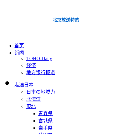
北京放送特約
首页
新闻
TOHO-Daily
经济
地方银行报道
走遍日本
日本の地域力
北海道
東北
青森県
宮城県
岩手県