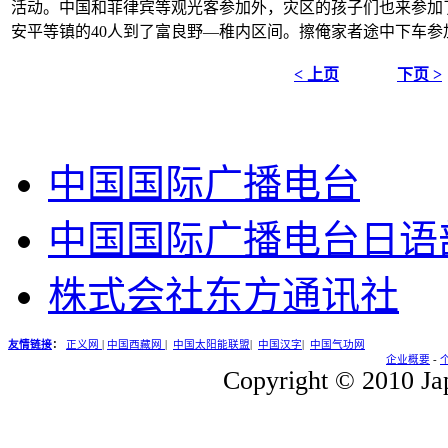
活动。中国和菲律宾等观光客参加外，灾区的孩子们也来参加
安平等镇的40人到了富良野―稚内区间。擦俺家者途中下车参
< 上页
下页 >
中国国际广播电台
中国国际广播电台日语
株式会社东方通讯社
友情链接
：
正义网
|
中国西藏网
|
中国太阳能联盟
|
中国汉字
|
中国气功网
企业概要
-
Copyright © 2010 Jap