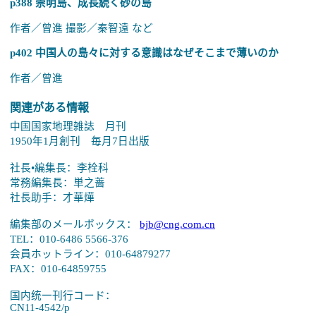
p388 崇明島、成長続く砂の島
作者／曾進 撮影／秦智遠 など
p402 中国人の島々に対する意識はなぜそこまで薄いのか
作者／曾進
関連がある情報
中国国家地理雑誌 月刊
1950年1月創刊 毎月7日出版
社長•編集長：李栓科
常務編集長：単之蔷
社長助手：才華燁
編集部のメールボックス：
bjb@cng.com.cn
TEL：010-6486 5566-376
会員ホットライン：010-64879277
FAX：010-64859755
国内统一刊行コード：
CN11-4542/p