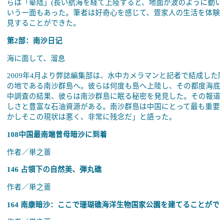
らは「晕陆」(長い航海を経て上陸すると、地面が波のように動
いう一面もあった。筆者は好奇心を感じて、疍家人の生活を体
見することができた。
第2部：南沙日记
海に面して、溜息
2009年4月より弊誌編集部は、水中カメラマンと記者で結成し
の地である南沙群島へ。彼らは何度も島へ上陸し、その都度海
中調査の結果、彼らは南沙群島に眠る秘密を発見した。その報
しさと豊富な石油資源がある。南沙群島は中国にとって最も重要
かしそこの現状は悪く、非常に残念だ」と語った。
108中国最南端曾母暗沙に到着
作者／単之蔷
146 占領下の自然美、弾丸礁
作者／単之蔷
164 南康暗沙：ここで珊瑚礁海洋生物国家公園を建てることが