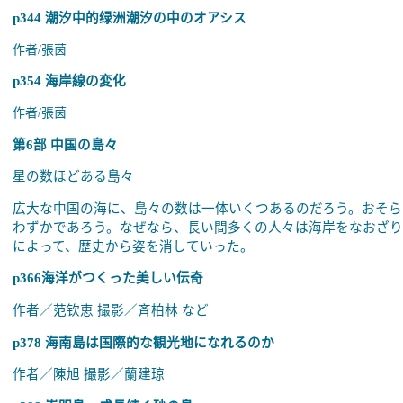
p344
潮汐中的绿洲潮汐の中のオアシス
作者
/
張茵
p354
海岸線の変化
作者
/
張茵
第6部 中国の島々
星の数ほどある島々
広大な中国の海に、島々の数は一体いくつあるのだろう。おそら
わずかであろう。なぜなら、長い間多くの人々は海岸をなおざ
によって、歴史から姿を消していった。
p366海洋がつくった美しい伝奇
作者／范钦恵 撮影／斉柏林 など
p378 海南島は国際的な観光地になれるのか
作者／陳旭 撮影／蘭建琼