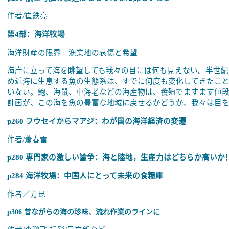
作者
/
崔鉄亮
第
4
部：海洋牧場
海洋財産の限界 漁業地の哀傷と希望
海岸に立って海を眺望しても我々の目には何も見えない。半世紀
め近海に生息する魚の生態系は、すでに何度も変化してきたこ
いない。鮑、海鼠、車海老などの海産物は、養殖でますます値
計画が、この海を魚の豊富な地域に戻せるかどうか、我々は目
p260
フウセイからマアジ：わが国の海洋経済の変遷
作者
/
蕭春雷
p280
専門家の激しい論争：海と陸地，生産力はどちらか高いか
p284
海洋牧場：中国人にとって未来の食糧庫
作者／方昆
p306
昔ながらの海の珍味、流れ作業のラインに