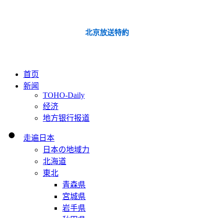
北京放送特約
首页
新闻
TOHO-Daily
经济
地方银行报道
走遍日本
日本の地域力
北海道
東北
青森県
宮城県
岩手県