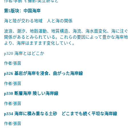
作者
/李鹏飞 撮影/吴立新など
第5版块：中国海岸
海と陸が交わる地域 人と海の関係
波浪、潮汐、地穀運動、地質構造、海流、海水面変化、海に注
関係があるとみられている。これらの要因によって豊かな海岸
より、海岸はますます変化していく。
p320
海岸とはどこか
作者
/
張茵
p326
基岩が海岸を浸食、曲がった海岸線
作者
/
張茵
p330
断層海岸
険しい海岸線
作者
/
張茵
p334
海岸に積み重なる土砂 どこまでも続く平坦な海岸線
作者
/
張茵