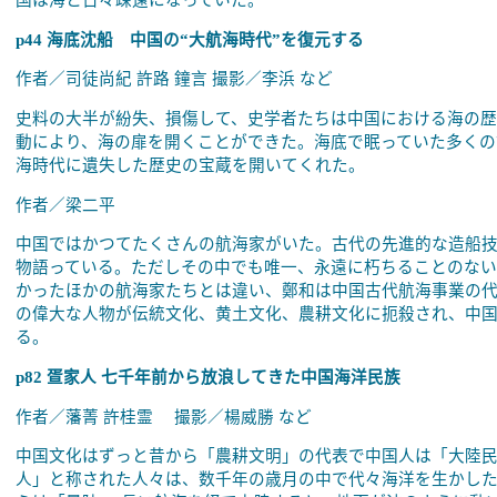
国は海と日々疎遠になっていた。
p44 海底沈船 中国の“大航海時代”を復元する
作者／司徒尚紀 許路 鐘言 撮影／李浜 など
史料の大半が紛失、損傷して、史学者たちは中国における海の歴
動により、海の扉を開くことができた。海底で眠っていた多くの
海時代に遺失した歴史の宝蔵を開いてくれた。
作者／梁二平
中国ではかつてたくさんの航海家がいた。古代の先進的な造船
物語っている。ただしその中でも唯一、永遠に朽ちることのな
かったほかの航海家たちとは違い、鄭和は中国古代航海事業の
の偉大な人物が伝統文化、黄土文化、農耕文化に扼殺され、中
る。
p82 疍家人 七千年前から放浪してきた中国海洋民族
作者／藩菁 許桂霊 撮影／楊威勝 など
中国文化はずっと昔から「農耕文明」の代表で中国人は「大陸
人」と称された人々は、数千年の歳月の中で代々海洋を生かし