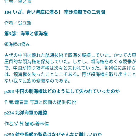
作者／単之蔷
184 いざ、青い海底に潜る！ 南沙漁船での二週間
作者／呉立新
第3部：海軍と領海権
領海権の痛み
古代の中国は優れた航海技術で四海を縦横していた。かつての東
圧倒的な領海権を保持していた。しかし、領海権をめぐる競争
で、中国が持つ領海権は次々と失われていった。各列強に虐げら
は、領海権を失ったことにこそある。再び領海権を取り戻すこ
ない我々民族の悲願なのである。
p208 中国の制海権はどのようにして失われていったのか
作者
/
蕭春雷
写真と図面の提供
/
陳悦
p234
北洋海軍の経緯
作者
/
萨苏
撮影
/
姜林偉
p250
航空母艦の製造はなぜそんなに難しいのか