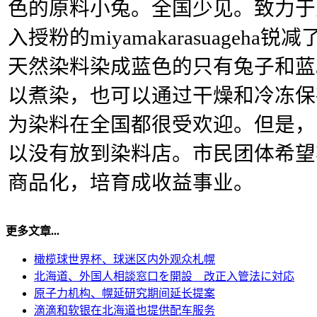
色的原料小兔。全国少见。致力于
入授粉的miyamakarasuageh
天然染料染成蓝色的只有兔子和蓝
以煮染，也可以通过干燥和冷冻保
为染料在全国都很受欢迎。但是，
以没有放到染料店。市民团体希望
商品化，培育成收益事业。
更多文章...
橄榄球世界杯、球迷区内外观众札幌
北海道、外国人相談窓口を開設 改正入管法に対応
原子力机构、幌延研究期间延长提案
滴滴和软银在北海道也提供配车服务