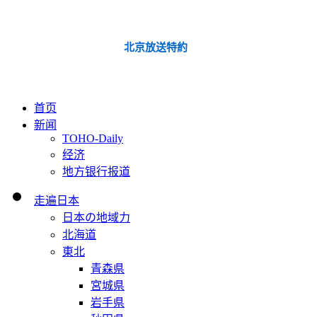
北京放送特約
首页
新闻
TOHO-Daily
经济
地方银行报道
走遍日本
日本の地域力
北海道
東北
青森県
宮城県
岩手県