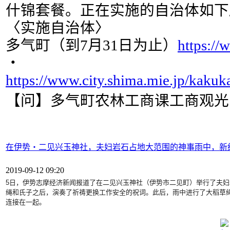
什锦套餐。正在实施的自治体如下
〈实施自治体〉
多气町（到7月31日为止）
https:/
・
https://www.city.shima.mie.jp/kak
【问】多气町农林工商课工商观光员☎05
在伊势・二见兴玉神社，夫妇岩石占地大范围的神事雨中，新
2019-09-12 09:20
5日，伊势志摩经济新闻报道了在二见兴玉神社（伊势市二见町）
举行了夫妇
绳和氏子之后，
演奏了祈祷更换工作安全的祝词。此后，
雨中进行了大稻草
连接在一起。