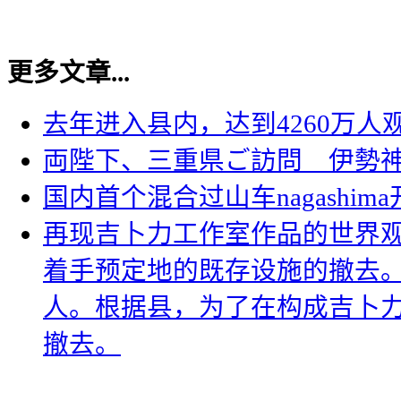
更多文章...
去年进入县内，达到4260万人
両陛下、三重県ご訪問 伊勢
国内首个混合过山车nagashim
再现吉卜力工作室作品的世界观
着手预定地的既存设施的撤去。
人。根据县，为了在构成吉卜
撤去。