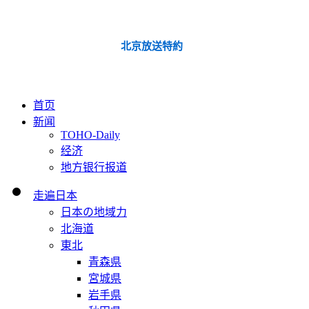
北京放送特約
首页
新闻
TOHO-Daily
经济
地方银行报道
走遍日本
日本の地域力
北海道
東北
青森県
宮城県
岩手県