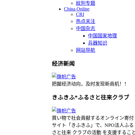
紋別专题
China Online
CRI
热点关注
中国杂志
中国国家地理
兵器知识
网站导航
经济新闻
把握经济动向，及时发现新商机！！
きふきふ*ふるさと往来クラブ
買い物で社会貢献するオンライン寄付
サイト「きふきふ」で、NPO法人ふる
さと往来 クラブの活動 を支援するこ