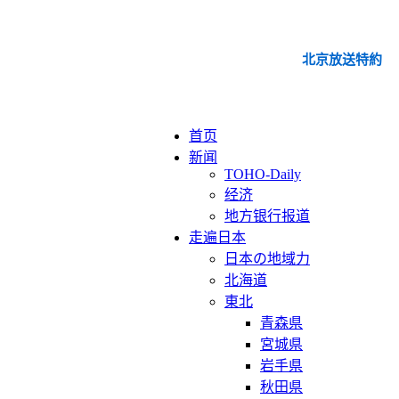
北京放送特約
首页
新闻
TOHO-Daily
经济
地方银行报道
走遍日本
日本の地域力
北海道
東北
青森県
宮城県
岩手県
秋田県