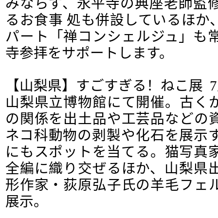
みならず、永平寺の典座老師監
るお食事 処も併設しているほか
パート「禅コンシェルジュ」も
寺参拝をサポートします。
【山梨県】すごすぎる！ねこ展 7月
山梨県立博物館にて開催。古く
の関係を出土品や工芸品などの
ネコ科動物の剥製や化石を展示
にもスポットを当てる。猫写真
全編に織り交ぜるほか、山梨県
形作家・荻原弘子氏の羊毛フェ
展示。