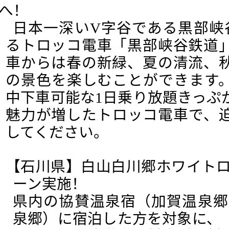
へ！
日本一深いV字谷である黒部峡
るトロッコ電車「黒部峡谷鉄道
車からは春の新緑、夏の清流、
の景色を楽しむことができます
中下車可能な1日乗り放題きっぷ
魅力が増したトロッコ電車で、
してください。
【石川県】白山白川郷ホワイトロ
ーン実施！
県内の協賛温泉宿（加賀温泉郷
泉郷）に宿泊した方を対象に、