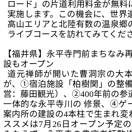
ロード」の片道利用料金が無料
実施します。この機会に、世界
高山エリアと北陸有数の温泉郷
ライブコースを訪れてみてくだ
【福井県】永平寺門前まちなみ再
設もオープン
道元禅師が開いた曹洞宗の大
が、①宿泊施設「柏樹関」の整備
営：藤田観光）、②400年前の
一体的な永平寺川の 修景、④ゲ
案内所の建設の4本柱で生まれ変
ススメは7月26日オープン予定