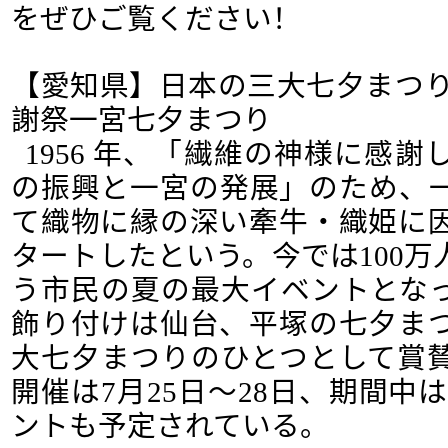
をぜひご覧ください！
【愛知県】日本の三大七夕まつり
謝祭一宮七夕まつり
1956 年、「繊維の神様に感
の振興と一宮の発展」のため、
て織物に縁の深い牽牛・織姫に
タートしたという。今では100
う市民の夏の最大イベントとな
飾り付けは仙台、平塚の七夕ま
大七夕まつりのひとつとして賞
開催は7月25日～28日、期間中
ントも予定されている。