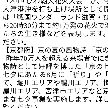
「2019 びわ湖大花火大会」が
大津港沖を打ち上げ場所として
は「戦国ワンダーランド滋賀・び
ら20時30分まで約1万発の花火
たちの生き様などを表現します
ださい。
【京都府】京の夏の風物詩 「京の七
昨年70万人を超える来場者でに
物詩として好評を博した「京の
七夕にあたる8月に「祈り」や
て、堀川エリアや鴨川エリア、
屋川エリア、宮津市エリアなど
まな七夕事業を実施します。詳
覧ください。