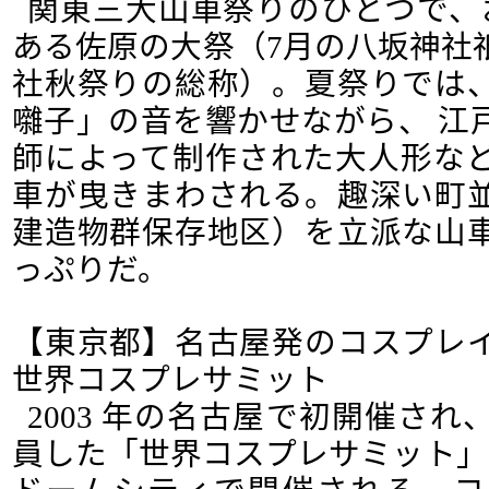
関東三大山車祭りのひとつで、お
ある佐原の大祭（7月の八坂神社
社秋祭りの総称）。夏祭りでは
囃子」の音を響かせながら、 江
師によって制作された大人形など
車が曳きまわされる。趣深い町
建造物群保存地区）を立派な山
っぷりだ。
【東京都】名古屋発のコスプレ
世界コスプレサミット
2003 年の名古屋で初開催され
員した「世界コスプレサミット」が