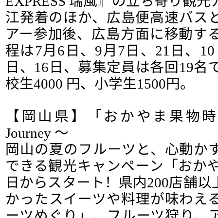
EXPRESS 瑞風』の立ち寄り観
江発着のほか、広島便高速バス
アー参加後、広島方面に移動す
程は7月6日、9月7日、21日、10
日、16日、募集定員は各回19名で
校生4000 円、小学生1500円。
【岡山県】「おかやま果物時間」 ～ 
Journey ～
岡山の夏のフルーツと、心動か
できる観光キャンペーン「おかや
日からスタート！県内200店舗
かったスイーツや料理が味わえ
ーツめぐり」、フルーツ狩り、