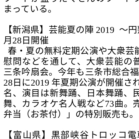
まっている。
【新潟県】芸能夏の陣 2019 ～
月28日開催
春・夏の無料定期公演や大衆芸
慰問などを通して、大衆芸能の
三条吟扇会。今年も三条市総合福
28日に2019 年夏期公演が開催さ
名、演目は新舞踊、日本舞踊、
舞、カラオケ名人戦など73曲。
弁当（お茶付）」の特別販売も。
【富山県】黒部峡谷トロッコ電