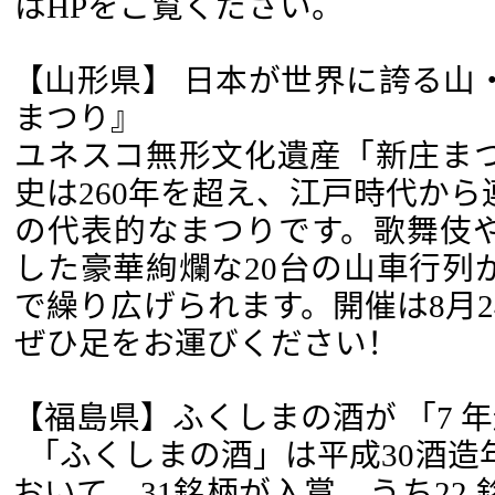
はHPをご覧ください。
【山形県】 日本が世界に誇る山
まつり』
ユネスコ無形文化遺産「新庄ま
史は260年を超え、江戸時代か
の代表的なまつりです。歌舞伎
した豪華絢爛な20台の山車行列
で繰り広げられます。開催は8月24
ぜひ足をお運びください！
【福島県】ふくしまの酒が 「7 年
「ふくしまの酒」は平成30酒造
おいて、31銘柄が入賞、うち22