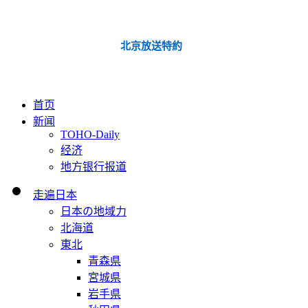
北京放送特約
首页
新闻
TOHO-Daily
经济
地方银行报道
走遍日本
日本の地域力
北海道
東北
青森県
宮城県
岩手県