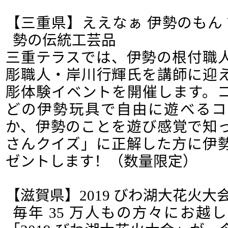
【三重県】ええなぁ 伊勢のもん V
勢の伝統工芸品
三重テラスでは、伊勢の根付職
彫職人・岸川行輝氏を講師に迎
彫体験イベントを開催します。
どの伊勢玩具で自由に遊べるコ
か、伊勢のことを遊び感覚で知
さんクイズ」に正解した方に伊
ゼントします！（数量限定）
【滋賀県】2019 びわ湖大花火大会
毎年 35 万人もの方々にお越