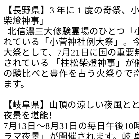
【長野県】3 年に 1 度の奇祭、
柴燈神事」
北信濃三大修験霊場のひとつ「
れている「小菅神社例大祭」。今
大祭として、7月21日に国の重
されている 「柱松柴燈神事」が
の験比べと豊作を占う火祭りで
ます。
【岐阜県】山頂の涼しい夜風とと
夜景を堪能！
7月13日～8月31日の毎日午後1
ラマ夜景」が開催されます。岐 