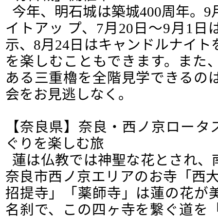
今年、明石城は築城400周年。
イトアッ プ、7月20日～9月1
示、8月24日はキャンドルナイ
を楽しむこともできます。また
ある三重櫓を全階見学できるのは
会をお見逃しなく。
【奈良県】奈良・西ノ京ロータス
ぐりを楽しむ旅
蓮は仏教では神聖な花とされ、
奈良市西ノ京エリアのお寺「西大
招提寺」「薬師寺」は蓮の花が
名刹で、この四ヶ寺を繋ぐ道を