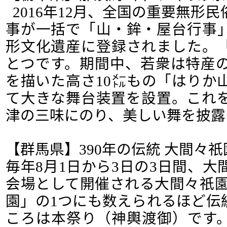
2016年12月、全国の重要無形
事が一括で「山・鉾・屋台行事
形文化遺産に登録されました。
とつです。期間中、若衆は特産
を描いた高さ10㍍もの「はりか
て大きな舞台装置を設置。これ
津の三味にのり、美しい舞を披露
【群馬県】390年の伝統 大間々
毎年8月1日から3日の3日間、
会場として開催される大間々祇園
園」の1つにも数えられるほど伝
ころは本祭り（神輿渡御）です