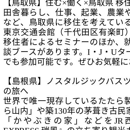
【鳥取県】住む×働く×鳥取県 移住
田舎暮らし、仕事、起業、農業
など、鳥取県に移住を考えてい
東京交通会館（千代田区有楽町
移住者によるセミナーのほか、
談ブースがあります。I・J・U
でも参加可能です。ぜひお気軽に
【島根県】ノスタルジックバスツア
の旅へ
世界で唯一現存しているたたら
ら山内」や築130年の茅葺き古
「かやぶきの家」などをJR西日