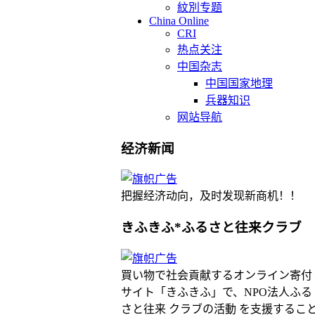
紋別专题
China Online
CRI
热点关注
中国杂志
中国国家地理
兵器知识
网站导航
经济新闻
把握经济动向，及时发现新商机！！
きふきふ*ふるさと往来クラブ
買い物で社会貢献するオンライン寄付
サイト「きふきふ」で、NPO法人ふる
さと往来 クラブの活動 を支援するこ