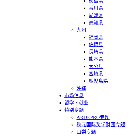
徳島県
香川県
愛媛県
高知県
九州
福岡県
佐贺县
長崎県
熊本県
大分县
宮崎県
鹿児島県
沖縄
市场信息
留学・就业
特别专题
ARDEPRO专题
秋元国际奖学财团专题
山梨专题