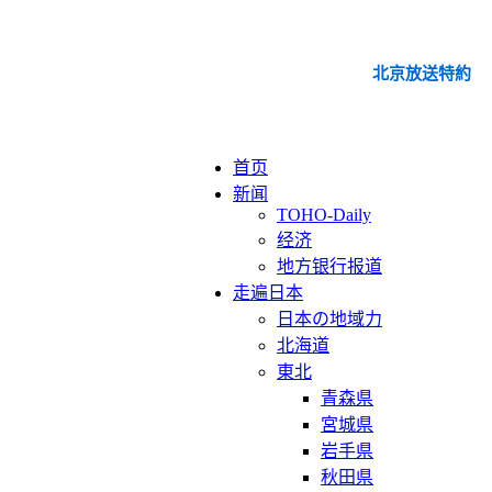
北京放送特約
首页
新闻
TOHO-Daily
经济
地方银行报道
走遍日本
日本の地域力
北海道
東北
青森県
宮城県
岩手県
秋田県