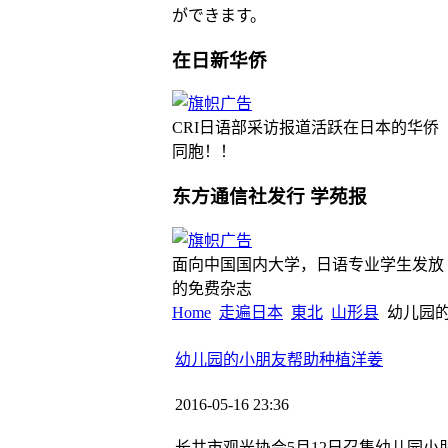
ができます。
在日新华侨
CRI日语部采访报道活跃在日本的华侨
同胞！！
东方通信社发行 学苑报
面向中国国内大学，日语专业学生发放
的免费杂志
Home
走遍日本
東北
山形县
幼儿园
幼儿园的小朋友帮助种植洋姜
2016-05-16 23:36
长井市观光协会5月12日召集幼儿园