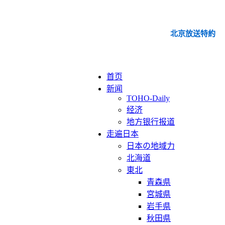
北京放送特約
首页
新闻
TOHO-Daily
经济
地方银行报道
走遍日本
日本の地域力
北海道
東北
青森県
宮城県
岩手県
秋田県