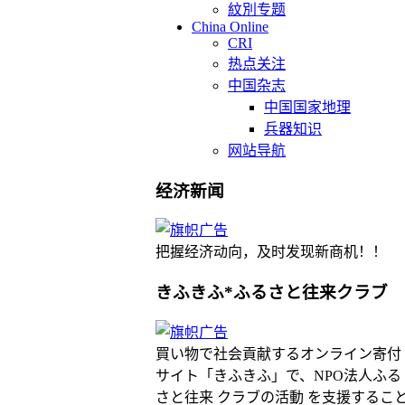
紋別专题
China Online
CRI
热点关注
中国杂志
中国国家地理
兵器知识
网站导航
经济新闻
把握经济动向，及时发现新商机！！
きふきふ*ふるさと往来クラブ
買い物で社会貢献するオンライン寄付
サイト「きふきふ」で、NPO法人ふる
さと往来 クラブの活動 を支援するこ