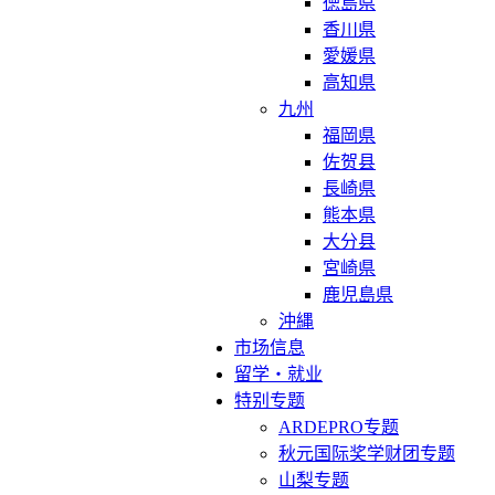
徳島県
香川県
愛媛県
高知県
九州
福岡県
佐贺县
長崎県
熊本県
大分县
宮崎県
鹿児島県
沖縄
市场信息
留学・就业
特别专题
ARDEPRO专题
秋元国际奖学财团专题
山梨专题