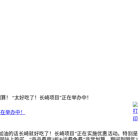
算！ “太好吃了！长崎项目”正在举办中！
正在举办中！
加油的话长崎就好吃了！长崎项目”正在实施优惠活动。特别是
网站上购买，“商品费用3折&运费免费”非常划算。期间到明年2