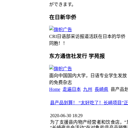
ができます。
在日新华侨
CRI日语部采访报道活跃在日本的华侨
同胞！！
东方通信社发行 学苑报
面向中国国内大学，日语专业学生发放
的免费杂志
Home
走遍日本
九州
長崎県
县产品划
县产品划算！ “太好吃了！长崎项目”
2020-06-30 18:29
为了支援县内物产经营者和饮食店，“
“长崎夜总会活动”在对象的县产品销售