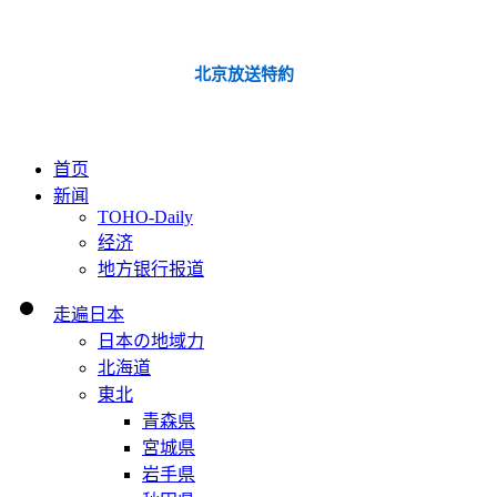
北京放送特約
首页
新闻
TOHO-Daily
经济
地方银行报道
走遍日本
日本の地域力
北海道
東北
青森県
宮城県
岩手県