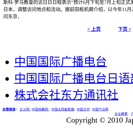
斯科·罗马教皇的访日日日程表示“预计6月下旬至7月上旬正式
日本，调整访问地点和活动。据前田枢机卿介绍，以今年11月2
问东京、
< 上页
下页 >
中国国际广播电台
中国国际广播电台日语
株式会社东方通讯社
友情链接
：
正义网
|
中国西藏网
|
中国太阳能联盟
|
中国汉字
|
中国气功网
企业概要
-
Copyright © 2010 Jap