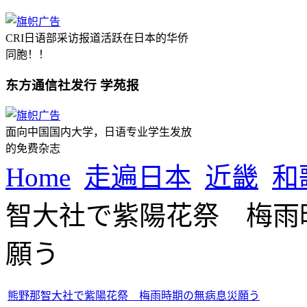
CRI日语部采访报道活跃在日本的华侨
同胞！！
东方通信社发行 学苑报
面向中国国内大学，日语专业学生发放
的免费杂志
Home
走遍日本
近畿
和
智大社で紫陽花祭 梅雨
願う
熊野那智大社で紫陽花祭 梅雨時期の無病息災願う