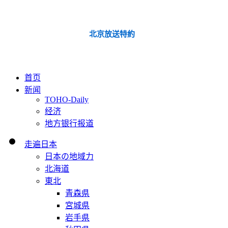
北京放送特約
首页
新闻
TOHO-Daily
经济
地方银行报道
走遍日本
日本の地域力
北海道
東北
青森県
宮城県
岩手県