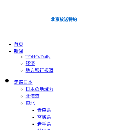
北京放送特約
首页
新闻
TOHO-Daily
经济
地方银行报道
走遍日本
日本の地域力
北海道
東北
青森県
宮城県
岩手県