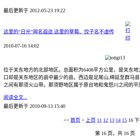
最后更新于 2012-05-23 19:22
这里的“日光”闻名遐迩 这里的草莓、饺子名不虚传
2010-07-16 14:02
位于关东地方的北部地区。总面积为6408平方公里，是关东地
口却是关东地区的县中最少的县。西边是足尾山,绵延至群马县
之间有那须火山带。那须野地区属于原台地和鬼怒川之间的平
阅读全文...
最后更新于 2010-09-13 15:40
<<
首页
<
上页
11
12
13
14
15
16
下
第 16 页，共 16 页