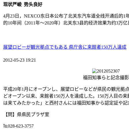
现状严峻 势头良好
4月23日，NEXCO东日本公布了北关东汽车道全线开通后的
的10年间（2011年～2020年）北关东3县的经济效果为约3万
展望ロビーが観光拠点でもある 県庁舎に来館者150万人達成
2012-05-23 19:21
福田知事らと記念撮影
平成20年1月にオープンし、展望ロビーなどが県民の観光拠
どオープン以来、来館者150万人を達成した。150万人目の
は来てみたかった」と西村さんには福田知事から認定証や記
【問】県県民プラザ室
℡028‐623‐3757