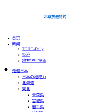
北京放送特約
首页
新闻
TOHO-Daily
经济
地方银行报道
走遍日本
日本の地域力
北海道
東北
青森県
宮城県
岩手県