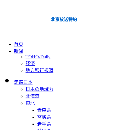
北京放送特約
首页
新闻
TOHO-Daily
经济
地方银行报道
走遍日本
日本の地域力
北海道
東北
青森県
宮城県
岩手県