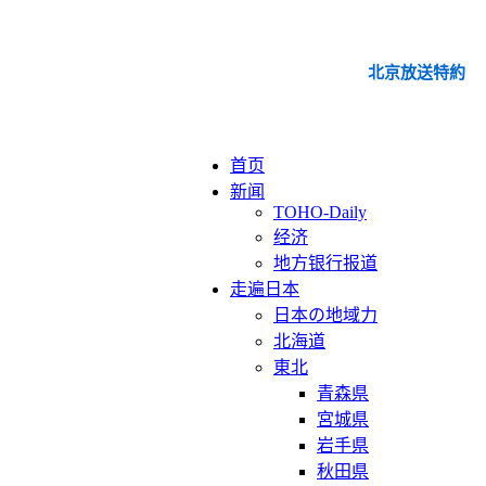
北京放送特約
首页
新闻
TOHO-Daily
经济
地方银行报道
走遍日本
日本の地域力
北海道
東北
青森県
宮城県
岩手県
秋田県