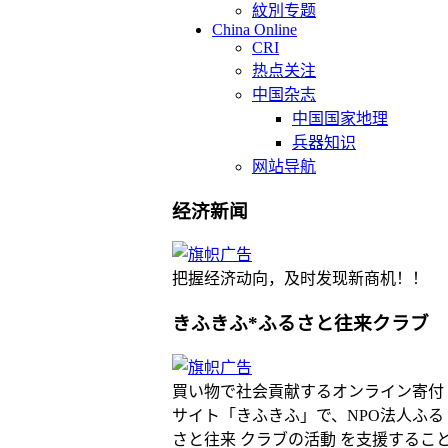
紋別专题
China Online
CRI
热点关注
中国杂志
中国国家地理
兵器知识
网站导航
经济新闻
把握经济动向，及时发现新商机！！
きふきふ*ふるさと往来クラブ
買い物で社会貢献するオンライン寄付
サイト「きふきふ」で、NPO法人ふる
さと往来 クラブの活動 を支援するこ