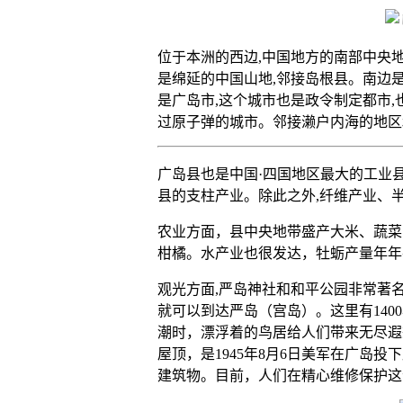
位于本洲的西边,中国地方的南部中央地带。
是绵延的中国山地,邻接岛根县。南边是
是广岛市,这个城市也是政令制定都市
过原子弹的城市。邻接濑户内海的地区
广岛县也是中国·四国地区最大的工业县
县的支柱产业。除此之外,纤维产业、半
农业方面，县中央地带盛产大米、蔬菜
柑橘。水产业也很发达，牡蛎产量年年
观光方面,严岛神社和和平公园非常著
就可以到达严岛（宫岛）。这里有140
潮时，漂浮着的鸟居给人们带来无尽遐
屋顶，是1945年8月6日美军在广岛
建筑物。目前，人们在精心维修保护这