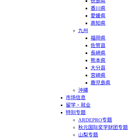
徳島県
香川県
愛媛県
高知県
九州
福岡県
佐贺县
長崎県
熊本県
大分县
宮崎県
鹿児島県
沖縄
市场信息
留学・就业
特别专题
ARDEPRO专题
秋元国际奖学财团专题
山梨专题