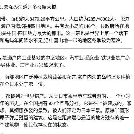
面积约为8479.26平方公里。人口约为285万8002人。北边
濑户内海,邻接四国地区。共有大小岛屿140个。县政府所在地
,也是中国·四国地方最大的都市。这一带也是世界上第一个落下
和岛屿年间降水不足,沿中国山地一带的地区冬季较为寒冷。
,是濑户内工业基地的中坚地区。汽车业·造船业·铁铜业是广岛
导体业、IT产业业兴盛起来了。
，南部地区广泛种植栽培蔬菜和花卉,濑户内海的岛屿上多种植
在全日本处于第一位。
名，都被列为世界遗产。从廿日市乘坐电车或者游船，一个小时
0年的历史，在全国拥有500个严岛分社。它是在上被建成的。涨
想。其婀娜多姿的景致，被人们评定为日本三景。原爆半圆形
投下原子弹后残留的建筑。这是在距离爆心最近的地方残存的唯一
个建筑物，使其保存现在的状态。