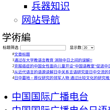
兵器知识
网站导航
学術編
标题筛选
显示数
#
文章标题
1
通过在大学教语言教育 消除中日之间的误解!!
2
克服癌症的中国女性面向儿童开设“中国语教室”促进中
3
从近代语言的语源读解日中关系言语研究是日中交流的第
4
日中墓地・葬仪研究的领军人物 通过比较文化的研究推
中国国际广播电台