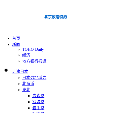
北京放送特約
首页
新闻
TOHO-Daily
经济
地方银行报道
走遍日本
日本の地域力
北海道
東北
青森県
宮城県
岩手県